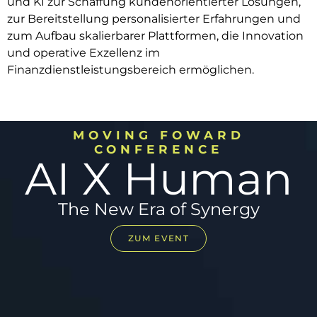
und KI zur Schaffung kundenorientierter Lösungen,
zur Bereitstellung personalisierter Erfahrungen und
zum Aufbau skalierbarer Plattformen, die Innovation
und operative Exzellenz im
Finanzdienstleistungsbereich ermöglichen.
MOVING FOWARD
CONFERENCE
AI X Human
The New Era of Synergy​
ZUM EVENT