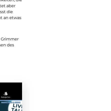
tet aber
sst die
ut an etwas
h Grimmer
men des