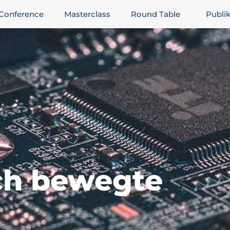
Conference
Masterclass
Round Table
Publi
E
ch bewegte