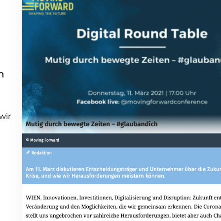
h
wir