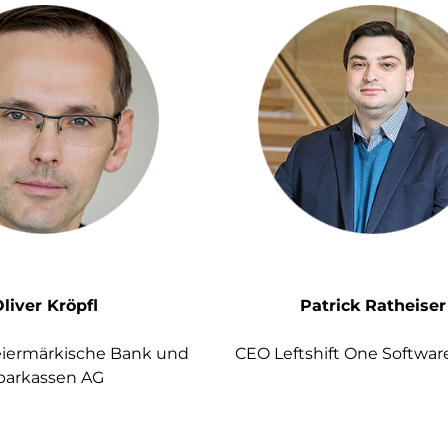
liver Kröpfl
Patrick Ratheiser
eiermärkische Bank und
CEO Leftshift One Softw
parkassen AG