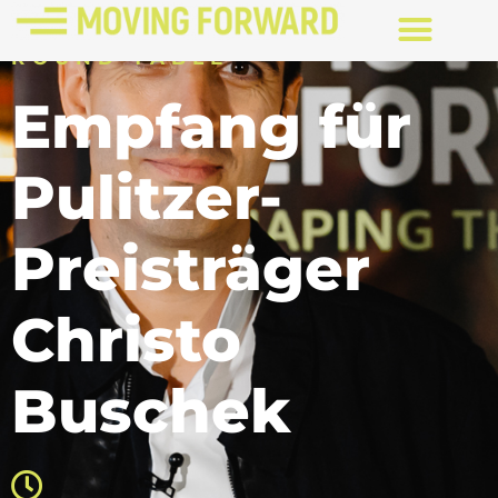
ROUND TABLE
Empfang für
Pulitzer-
Preisträger
Christo
Buschek