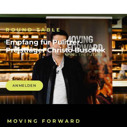
ROUND TABLE
Empfang für Pulitzer-
Preisträger Christo Buschek
ANMELDEN
MOVING FORWARD