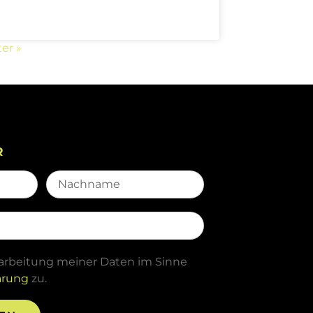
er »
R
rarbeitung meiner Daten im Sinne
ärung
zu.