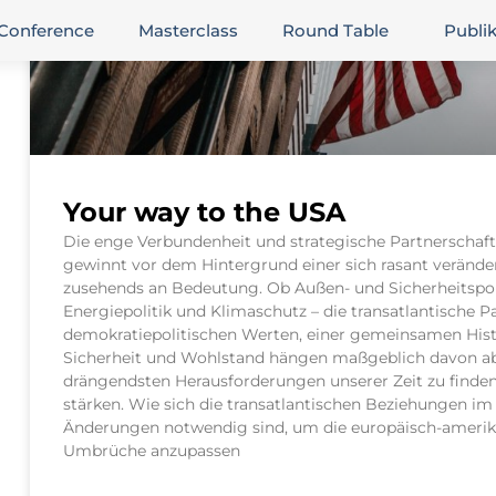
Conference
Masterclass
Round Table
Publi
Your way to the USA
Die enge Verbundenheit und strategische Partnerschaf
gewinnt vor dem Hintergrund einer sich rasant verände
zusehends an Bedeutung. Ob Außen- und Sicherheitspol
Energiepolitik und Klimaschutz – die transatlantische
demokratiepolitischen Werten, einer gemeinsamen Hist
Sicherheit und Wohlstand hängen maßgeblich davon a
drängendsten Herausforderungen unserer Zeit zu finde
stärken. Wie sich die transatlantischen Beziehungen i
Änderungen notwendig sind, um die europäisch-amerika
Umbrüche anzupassen